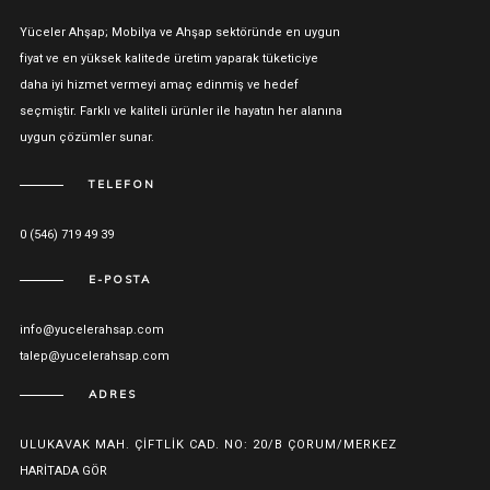
Yüceler Ahşap; Mobilya ve Ahşap sektöründe en uygun
fiyat ve en yüksek kalitede üretim yaparak tüketiciye
daha iyi hizmet vermeyi amaç edinmiş ve hedef
seçmiştir. Farklı ve kaliteli ürünler ile hayatın her alanına
uygun çözümler sunar.
TELEFON
0 (546) 719 49 39
E-POSTA
info@yucelerahsap.com
talep@yucelerahsap.com
ADRES
ULUKAVAK MAH. ÇIFTLIK CAD. NO: 20/B ÇORUM/MERKEZ
HARITADA GÖR