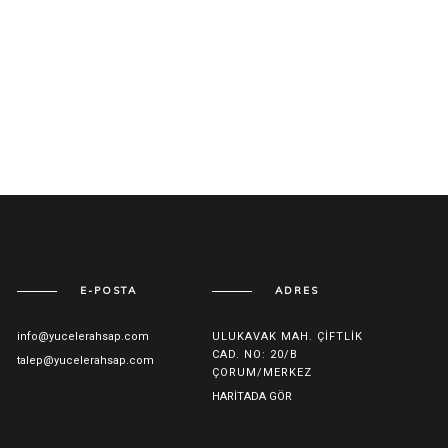
E-POSTA
ADRES
info@yucelerahsap.com
ULUKAVAK MAH. ÇIFTLIK
CAD. NO: 20/B
talep@yucelerahsap.com
ÇORUM/MERKEZ
HARITADA GÖR