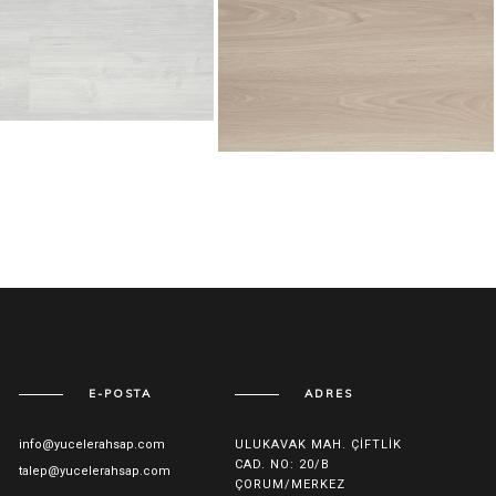
E-POSTA
ADRES
info@yucelerahsap.com
ULUKAVAK MAH. ÇIFTLIK
CAD. NO: 20/B
talep@yucelerahsap.com
ÇORUM/MERKEZ