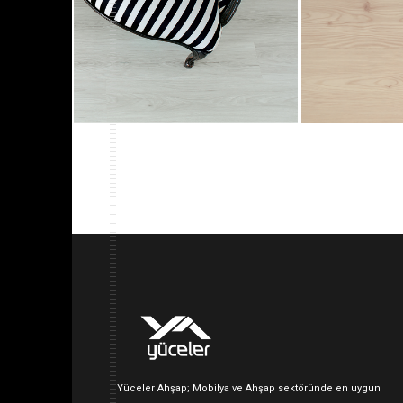
Yüceler Ahşap; Mobilya ve Ahşap sektöründe en uygun